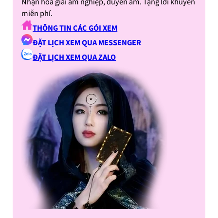
Nhận hoá giải âm nghiệp, duyên âm. Tặng lời khuyên
miễn phí.
THÔNG TIN CÁC GÓI XEM
ĐẶT LỊCH XEM QUA MESSENGER
ĐẶT LỊCH XEM QUA ZALO