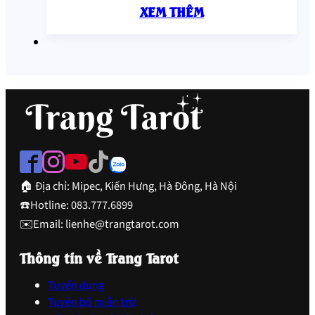
XEM THÊM
🏠 Địa chỉ: Mipec, Kiến Hưng, Hà Đông, Hà Nội
☎️Hotline: 083.777.6899
✉️Email: lienhe@trangtarot.com
Thông tin về Trang Tarot
Tuyển dụng
Tuyên bố miễn trừ