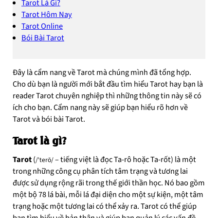
Tarot Là Gì?
Tarot Hôm Nay
Tarot Online
Bói Bài Tarot
Đây là cẩm nang về Tarot mà chúng mình đã tổng hợp.
Cho dù bạn là người mới bắt đầu tìm hiểu Tarot hay bạn là
reader Tarot chuyên nghiệp thì những thông tin này sẽ có
ích cho bạn. Cẩm nang này sẽ giúp bạn hiểu rõ hơn về
Tarot và bói bài Tarot.
Tarot là gì?
Tarot
(
– tiếng việt là đọc Ta-rô hoặc Ta-rốt) là một
/ˈterō/
trong những công cụ phân tích tâm trạng và tương lai
được sử dụng rộng rãi trong thế giới thần học. Nó bao gồm
một bộ 78 lá bài, mỗi lá đại diện cho một sự kiện, một tâm
trạng hoặc một tương lai có thể xảy ra. Tarot có thể giúp