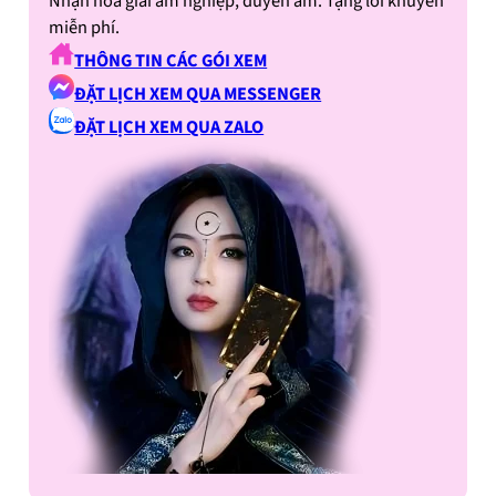
Nhận hoá giải âm nghiệp, duyên âm. Tặng lời khuyên
miễn phí.
THÔNG TIN CÁC GÓI XEM
ĐẶT LỊCH XEM QUA MESSENGER
ĐẶT LỊCH XEM QUA ZALO