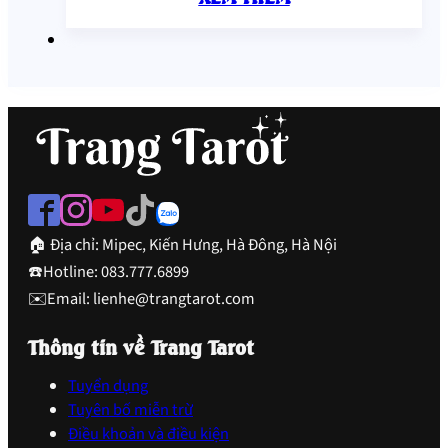
🏠 Địa chỉ: Mipec, Kiến Hưng, Hà Đông, Hà Nội
☎️Hotline: 083.777.6899
✉️Email: lienhe@trangtarot.com
Thông tin về Trang Tarot
Tuyển dụng
Tuyên bố miễn trừ
Điều khoản và điều kiện