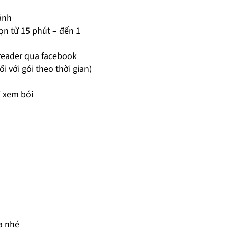
ảnh
n từ 15 phút – đến 1
 reader qua facebook
i với gói theo thời gian)
i xem bói
a nhé