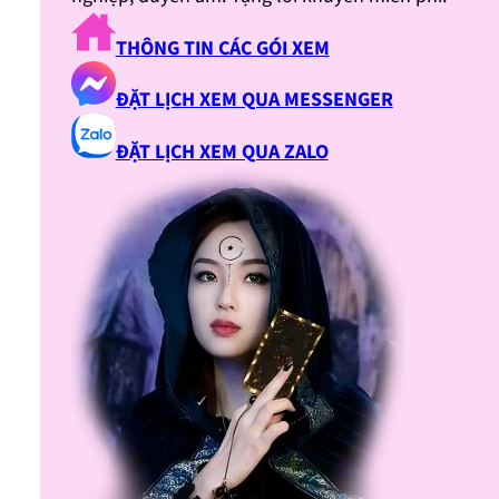
THÔNG TIN CÁC GÓI XEM
ĐẶT LỊCH XEM QUA MESSENGER
ĐẶT LỊCH XEM QUA ZALO