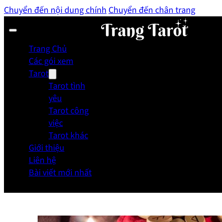
Chuyển đến nội dung chính
Chuyển đến chân trang
Trang Chủ
Các gói xem
Tarot
Tarot tình
yêu
Tarot công
việc
Tarot khác
Giới thiệu
Liên hệ
Bài viết mới nhất