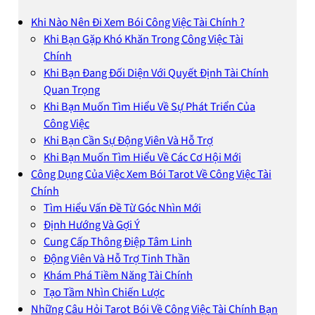
Khi Nào Nên Đi Xem Bói Công Việc Tài Chính ?
Khi Bạn Gặp Khó Khăn Trong Công Việc Tài
Chính
Khi Bạn Đang Đối Diện Với Quyết Định Tài Chính
Quan Trọng
Khi Bạn Muốn Tìm Hiểu Về Sự Phát Triển Của
Công Việc
Khi Bạn Cần Sự Động Viên Và Hỗ Trợ
Khi Bạn Muốn Tìm Hiểu Về Các Cơ Hội Mới
Công Dụng Của Việc Xem Bói Tarot Về Công Việc Tài
Chính
Tìm Hiểu Vấn Đề Từ Góc Nhìn Mới
Định Hướng Và Gợi Ý
Cung Cấp Thông Điệp Tâm Linh
Động Viên Và Hỗ Trợ Tinh Thần
Khám Phá Tiềm Năng Tài Chính
Tạo Tầm Nhìn Chiến Lược
Những Câu Hỏi Tarot Bói Về Công Việc Tài Chính Bạn