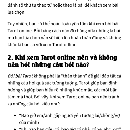
đánh số thứ tự theo từ hoặc theo lá bài để khách xem bài
lựa chọn.
Tuy nhiên, bạn có thể hoàn toàn yên tâm khi xem bói bài
Tarot online. Bởi bằng cách nào đi chăng nữa những lá bài
mà bạn lựa chọn vẫn sẽ hiện lên hoàn toàn đúng và không
khác là bao so với xem Tarot offline.
2. Khi xem Tarot online nên và không
nên hỏi những câu hỏi nào?
Bói bài Tarot
không phải là “thần thánh” để giải đáp tất cả
những câu hỏi quá sức tưởng tượng. Tarot giúp bạn định
hướng và giúp bạn hiểu rõ những khúc mắc, các mối bận
tâm mà thôi. Bởi vậy, khi xem Tarot online bạn nên tránh
xa những câu hỏi kiểu như:
“Bao giờ em/anh gặp người yêu tương lai/chồng/vợ
của mình?
“Khi nào bạn giàu có, bao giờ có nhà, có xe, abc, xyz”,