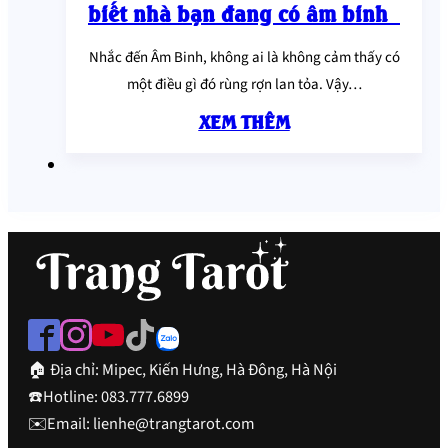
biết nhà bạn đang có âm binh
Nhắc đến Âm Binh, không ai là không cảm thấy có
một điều gì đó rùng rợn lan tỏa. Vậy…
XEM THÊM
🏠 Địa chỉ: Mipec, Kiến Hưng, Hà Đông, Hà Nội
☎️Hotline: 083.777.6899
✉️Email: lienhe@trangtarot.com