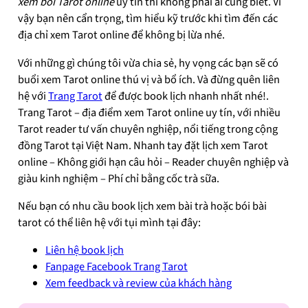
xem bói Tarot online
uy tín thì không phải ai cũng biết. Vì
vậy bạn nên cẩn trọng, tìm hiểu kỹ trước khi tìm đến các
địa chỉ xem Tarot online để không bị lừa nhé.
Với những gì chúng tôi vừa chia sẻ, hy vọng các bạn sẽ có
buổi xem Tarot online thú vị và bổ ích. Và đừng quên liên
hệ với
Trang Tarot
để được book lịch nhanh nhất nhé!.
Trang Tarot – địa điểm xem Tarot online uy tín, với nhiều
Tarot reader tư vấn chuyên nghiệp, nổi tiếng trong cộng
đồng Tarot tại Việt Nam. Nhanh tay đặt lịch xem Tarot
online – Không giới hạn câu hỏi – Reader chuyên nghiệp và
giàu kinh nghiệm – Phí chỉ bằng cốc trà sữa.
Nếu bạn có nhu cầu book lịch xem bài trà hoặc bói bài
tarot có thể liên hệ với tụi mình tại đây:
Liên hệ book lịch
Fanpage Facebook Trang Tarot
Xem feedback và review của khách hàng