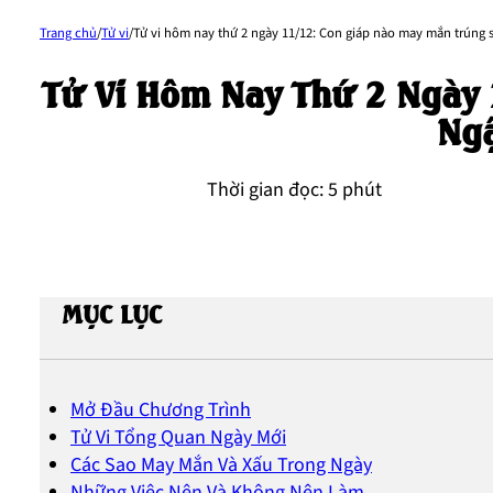
Trang chủ
/
Tử vi
/
Tử vi hôm nay thứ 2 ngày 11/12: Con giáp nào may mắn trúng số
Tử Vi Hôm Nay Thứ 2 Ngày 
Ngậ
Thời gian đọc: 5 phút
MỤC LỤC
Mở Đầu Chương Trình
Tử Vi Tổng Quan Ngày Mới
Các Sao May Mắn Và Xấu Trong Ngày
Những Việc Nên Và Không Nên Làm