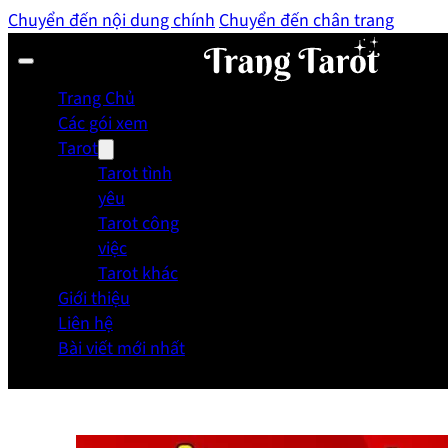
Chuyển đến nội dung chính
Chuyển đến chân trang
Trang Chủ
Các gói xem
Tarot
Tarot tình
yêu
Tarot công
việc
Tarot khác
Giới thiệu
Liên hệ
Bài viết mới nhất