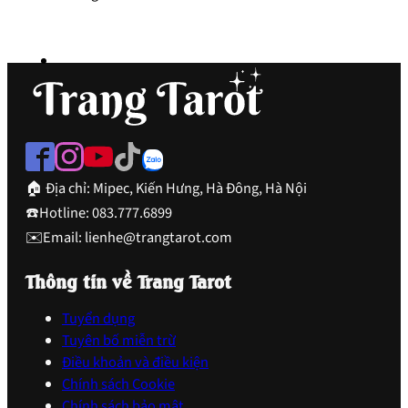
🏠 Địa chỉ: Mipec, Kiến Hưng, Hà Đông, Hà Nội
☎️Hotline: 083.777.6899
✉️Email: lienhe@trangtarot.com
Thông tin về Trang Tarot
Tuyển dụng
Tuyên bố miễn trừ
Điều khoản và điều kiện
Chính sách Cookie
Chính sách bảo mật