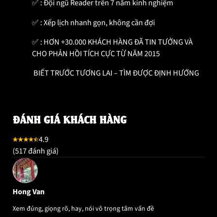
✅
: Đội ngũ Reader trên 7 năm kinh nghiệm
✅
: Xếp lịch nhanh gọn, không cần đợi
✅
: HƠN +30.000 KHÁCH HÀNG ĐÃ TIN TƯỞNG VÀ
CHO PHẢN HỒI TÍCH CỰC TỪ NĂM 2015
BIẾT TRƯỚC TƯƠNG LAI – TÌM ĐƯỢC ĐỊNH HƯỚNG
ĐÁNH GIÁ KHÁCH HÀNG
4.9
(517 đánh giá)
Hong Van
Xem đúng, giọng rõ, hay, nói vô trọng tâm vấn đề