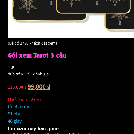
(Đã có 1780 khách đặt xem)
Gói xem Tarot 3 câu
4.9
dựa trên 125+ đánh giá
Giá
Giá
99,000
₫
135,000
₫
gốc
hiện
là:
tại
(Tiết kiệm -27%)
135,000 ₫.
là:
Ưu đãi còn
99,000 ₫.
51 phút
45 giây
Gói xem này bao gồm: