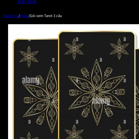
mới nhất
Trang chủ
/
Shop
/
Gói xem Tarot 3 câu