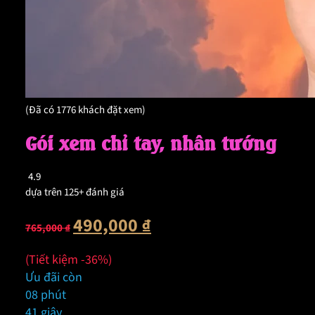
(Đã có 1776 khách đặt xem)
Gói xem chỉ tay, nhân tướng
4.9
dựa trên 125+ đánh giá
Giá
Giá
490,000
₫
765,000
₫
gốc
hiện
là:
tại
(Tiết kiệm -36%)
765,000 ₫.
là:
Ưu đãi còn
490,000 ₫.
08 phút
39 giây