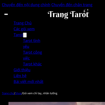
Chuyển đến nội dung chính
Chuyển đến chân trang
Trang Chủ
Các gói xem
Tarot
Tarot tình
yêu
Tarot công
việc
Tarot khác
Giới thiệu
Liên hệ
Bài viết mới nhất
Trang chủ
/
Shop
/
Gói xem chỉ tay, nhân tướng