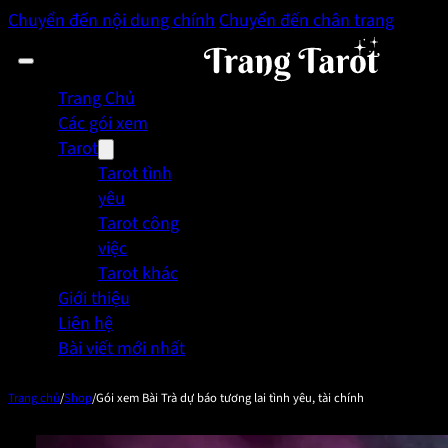
Chuyển đến nội dung chính
Chuyển đến chân trang
Trang Chủ
Các gói xem
Tarot
Tarot tình
yêu
Tarot công
việc
Tarot khác
Giới thiệu
Liên hệ
Bài viết mới nhất
Trang chủ
/
Shop
/
Gói xem Bài Trà dự báo tương lai tình yêu, tài chính