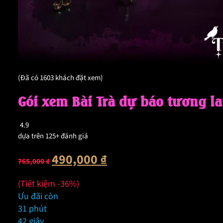
(Đã có 1603 khách đặt xem)
Gói xem Bài Trà dự báo tương lai
4.9
dựa trên 125+ đánh giá
Giá
Giá
490,000
₫
765,000
₫
gốc
hiện
là:
tại
(Tiết kiệm -36%)
765,000 ₫.
là:
Ưu đãi còn
490,000 ₫.
31 phút
41 giây