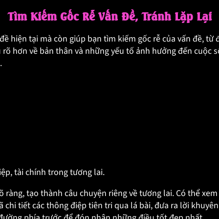
Tìm Kiếm Gốc Rễ Vấn Đề, Tránh Lặp Lại
 hiện tại mà còn giúp bạn tìm kiếm gốc rễ của vấn đề, từ đó 
iểu rõ hơn về bản thân và những yếu tố ảnh hưởng đến cuộc s
.
ệp, tài chính trong tương lai.
t rõ ràng, tạo thành câu chuyện riêng về tương lai. Có thể 
ã chi tiết các thông điệp tiên tri qua lá bài, đưa ra lời khu
n đường phía trước để đón nhận những điều tốt đẹp nhất.