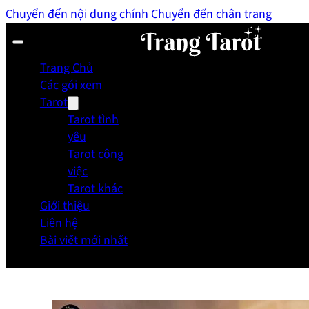
Chuyển đến nội dung chính
Chuyển đến chân trang
Trang Chủ
Các gói xem
Tarot
Tarot tình
yêu
Tarot công
việc
Tarot khác
Giới thiệu
Liên hệ
Bài viết mới nhất