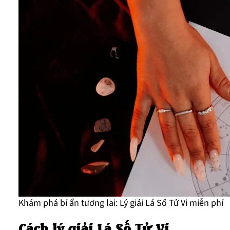
Khám phá bí ẩn tương lai: Lý giải Lá Số Tử Vi miễn phí
Cách lý giải Lá Số Tử Vi