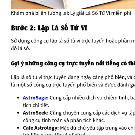
Khám phá bí ẩn tương lai: Lý giải Lá Số Tử Vi miễn phí
Bước 2: Lập Lá Số Tử Vi
Sử dụng công cụ lập lá số tử vi trực tuyến hoặc phần
đồ lá số.
Gợi ý những công cụ trực tuyến nổi tiếng có thể
Lập lá số tử vi trực tuyến đang ngày càng phổ biến, và 
là một số công cụ trực tuyến phổ biến và được đánh gi
AstroSage
:
Cung cấp nhiều dịch vụ chiêm tinh, ba
tích chi tiết.
AstroSeek:
Cũng chuyên cung cấp các dịch vụ lập
công cụ tính toán và phân tích khác.
Cafe Astrology:
Mặc dù chủ yếu tập trung vào chi