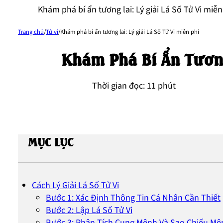
Khám phá bí ẩn tương lai: Lý giải Lá Số Tử Vi miễn
Trang chủ
/
Tử vi
/
Khám phá bí ẩn tương lai: Lý giải Lá Số Tử Vi miễn phí
Khám Phá Bí Ẩn Tương 
Thời gian đọc: 11 phút
MỤC LỤC
Cách Lý Giải Lá Số Tử Vi
Bước 1: Xác Định Thông Tin Cá Nhân Cần Thiết
Bước 2: Lập Lá Số Tử Vi
Bước 3: Phân Tích Cung Mệnh Và Sao Chiếu Mệ