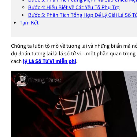
Bước 4: Hiểu Biết Về Các Yếu Tố Phụ Trợ
Bước 5: Phân Tích Tổng Hợp Để Lý Giải Lá Số Tử
Tạm Kết
Chúng ta luôn tò mò về tương lai và những bí ẩn mà n
dự đoán tương lai là lá số tử vi – một phần quan trọng
cách
lý Lá Số Tử Vi miễn phí
.