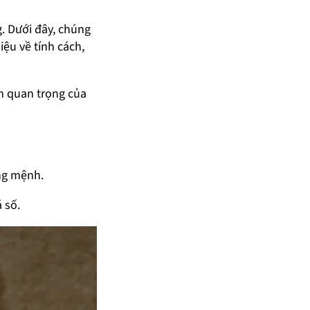
g. Dưới đây, chúng
ệu về tính cách,
ần quan trọng của
ung mệnh.
 số.